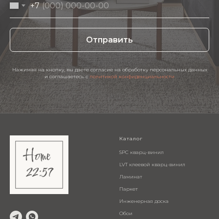
+7
Отправить
Нажимая на кнопку, вы даете согласие на обработку персональных данных
и соглашаетесь c
политикой конфиденциальности
Каталог
SPC кварц-винил
LVT клеевой кварц-винил
Ламинат
Паркет
Инженерная доска
Обои