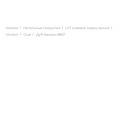
Каталог
/
Напольные покрытия
/
LVT клеевой кварц-винил
/
Vinilam
/
Glue
/
Дуб Кассель 8857