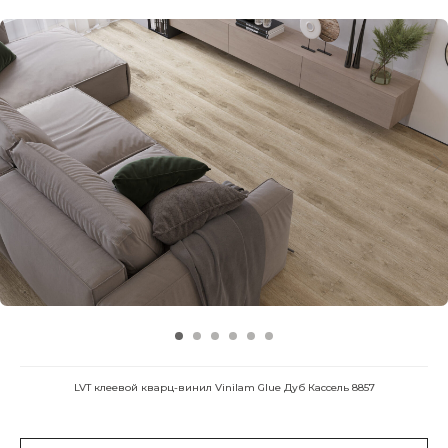
LVT клеевой кварц-винил Vinilam Glue Дуб Кассель 8857