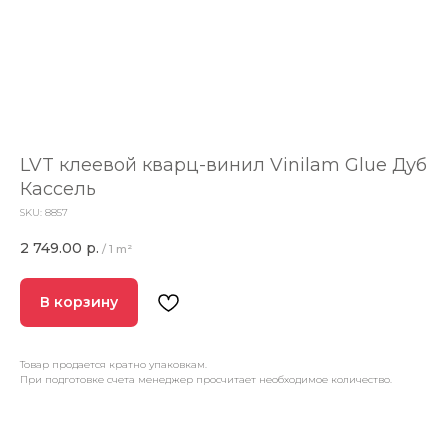
LVT клеевой кварц-винил Vinilam Glue Дуб
Кассель
SKU:
8857
2 749.00
р.
/
1 m²
В корзину
Товар продается кратно упаковкам.
При подготовке счета менеджер просчитает необходимое количество.