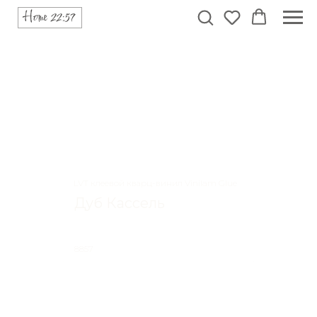
LVT клеевой кварц-винил Vinilam Glue
Дуб Кассель
8857