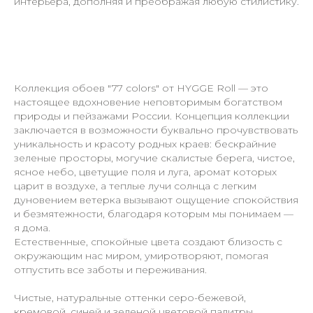
интерьера, дополняя и преображая любую стилистику.
Коллекция обоев "77 colors" от HYGGE Roll — это
настоящее вдохновение неповторимым богатством
природы и пейзажами России. Концепция коллекции
заключается в возможности буквально прочувствовать
уникальность и красоту родных краев: бескрайние
зеленые просторы, могучие скалистые берега, чистое,
ясное небо, цветущие поля и луга, аромат которых
царит в воздухе, а теплые лучи солнца с легким
дуновением ветерка вызывают ощущение спокойствия
и безмятежности, благодаря которым мы понимаем —
я дома.
Естественные, спокойные цвета создают близость с
окружающим нас миром, умиротворяют, помогая
отпустить все заботы и переживания.
Чистые, натуральные оттенки серо-бежевой,
кремовой, синей и зеленой цветовой палитры