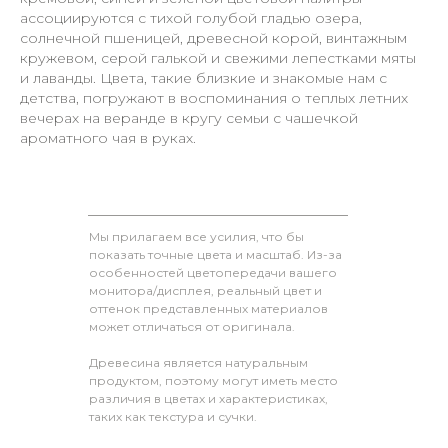
ассоциируются с тихой голубой гладью озера,
солнечной пшеницей, древесной корой, винтажным
кружевом, серой галькой и свежими лепестками мяты
и лаванды. Цвета, такие близкие и знакомые нам с
детства, погружают в воспоминания о теплых летних
вечерах на веранде в кругу семьи с чашечкой
ароматного чая в руках.
Мы прилагаем все усилия, что бы
показать точные цвета и масштаб. Из-за
особенностей цветопередачи вашего
монитора/дисплея, реальный цвет и
оттенок представленных материалов
может отличаться от оригинала.
Древесина является натуральным
продуктом, поэтому могут иметь место
различия в цветах и характеристиках,
таких как текстура и сучки.