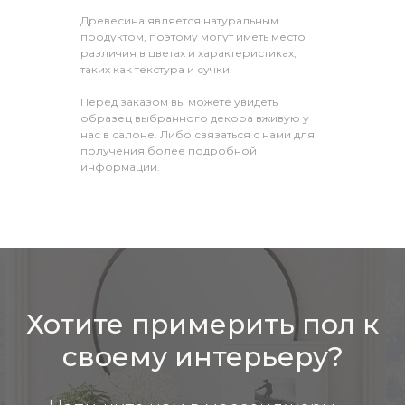
Древесина является натуральным
продуктом, поэтому могут иметь место
различия в цветах и характеристиках,
таких как текстура и сучки.
Перед заказом вы можете увидеть
образец выбранного декора вживую у
нас в салоне. Либо связаться с нами для
получения более подробной
информации.
Хотите примерить пол к
своему интерьеру?