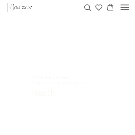
Обои виниловые
на флизелиновой основе
Rasch