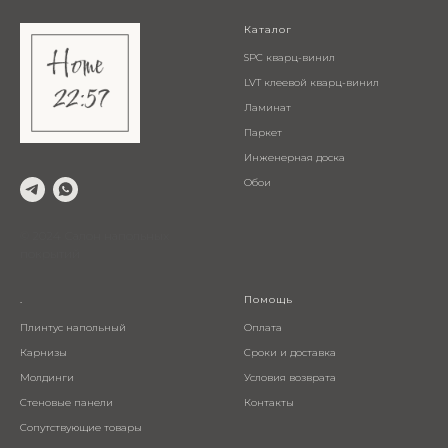
Каталог
SPC кварц-винил
LVT клеевой кварц-винил
Ламинат
Паркет
Инженерная доска
Обои
© 2024 Салон напольных
покрытий
.
Помощь
Плинтус напольный
Оплата
Карнизы
Сроки и доставка
Молдинги
Условия возврата
Стеновые панели
Контакты
Сопутствующие товары