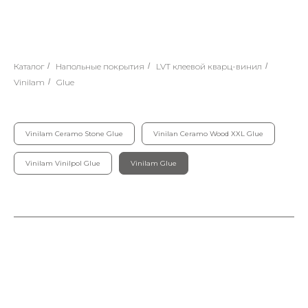
Каталог
/
Напольные покрытия
/
LVT клеевой кварц-винил
/
Vinilam
/
Glue
Vinilam Ceramo Stone Glue
Vinilan Ceramo Wood XXL Glue
Vinilam Vinilpol Glue
Vinilam Glue