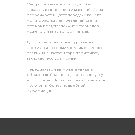
Мы прилагаем все усилия, что бы
показать точные цвета и масштаб. Из-за
особенностей цветопередачи вашего
монитора/дисплея, реальный цвет и
оттенок представленных материалов
может отличаться от оригинала.
Древесина является натуральным
продуктом, поэтому могут иметь место
различия в цветах и характеристиках,
таких как текстура и сучки.
Перед заказом вы можете увидеть
образец выбранного декора вживую у
нас в салоне. Либо связаться с нами для
получения более подробной
информации.