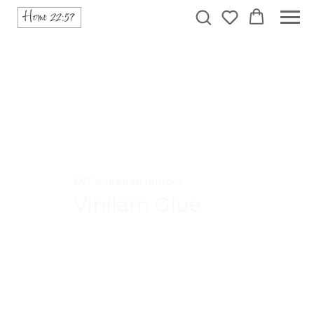
LVT клеевая плитка
Vinilam Glue