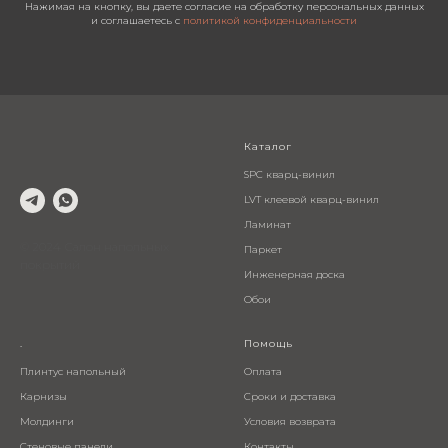
Нажимая на кнопку, вы даете согласие на обработку персональных данных
и соглашаетесь c
политикой конфиденциальности
Каталог
SPC кварц-винил
LVT клеевой кварц-винил
Ламинат
© 2024 Салон напольных
Паркет
покрытий
Инженерная доска
Обои
.
Помощь
Плинтус напольный
Оплата
Карнизы
Сроки и доставка
Молдинги
Условия возврата
Стеновые панели
Контакты