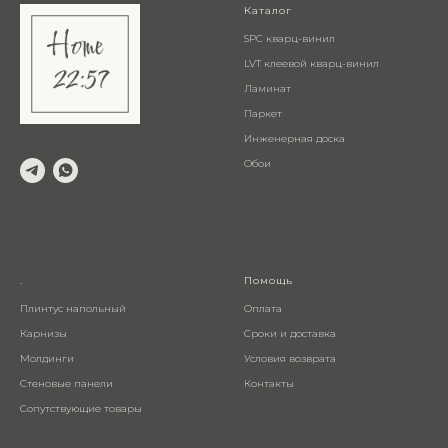
Каталог
SPC кварц-винил
LVT клеевой кварц-винил
Ламинат
Паркет
Инженерная доска
Обои
© 2024 Салон напольных
покрытий
.
Помощь
Плинтус напольный
Оплата
Карнизы
Сроки и доставка
Молдинги
Условия возврата
Стеновые панели
Контакты
Сопутствующие товары