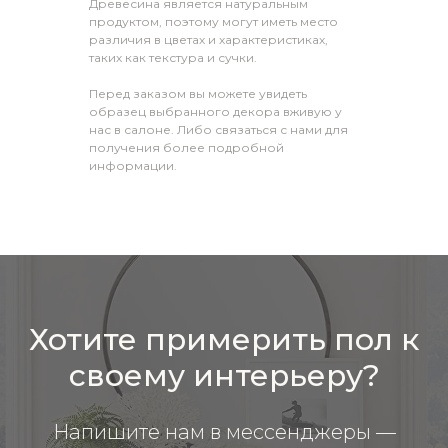
Древесина является натуральным
продуктом, поэтому могут иметь место
различия в цветах и характеристиках,
таких как текстура и сучки.
Перед заказом вы можете увидеть
образец выбранного декора вживую у
нас в салоне. Либо связаться с нами для
получения более подробной
информации.
Хотите примерить пол к
своему интерьеру?
Напишите нам в мессенджеры —