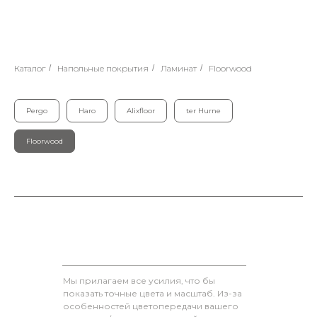
Каталог
/
Напольные покрытия
/
Ламинат
/
Floorwood
Pergo
Haro
Alixfloor
ter Hurne
Floorwood
Мы прилагаем все усилия, что бы
показать точные цвета и масштаб. Из-за
особенностей цветопередачи вашего