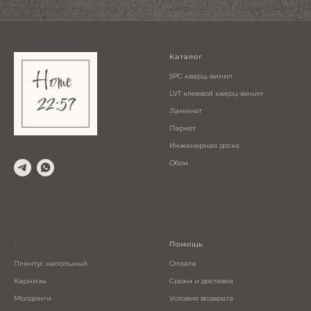
Каталог
SPC кварц-винил
LVT клеевой кварц-винил
Ламинат
Паркет
Инженерная доска
Обои
© 2024 Салон напольных
покрытий
.
Помощь
Плинтус напольный
Оплата
Карнизы
Сроки и доставка
Молдинги
Условия возврата