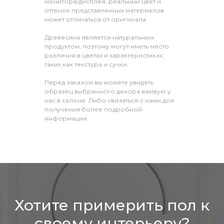
монитора/дисплея, реальный цвет и
оттенок представленных материалов
может отличаться от оригинала.
Древесина является натуральным
продуктом, поэтому могут иметь место
различия в цветах и характеристиках,
таких как текстура и сучки.
Перед заказом вы можете увидеть
образец выбранного декора вживую у
нас в салоне. Либо связаться с нами для
получения более подробной
информации.
Хотите примерить пол к
своему интерьеру?