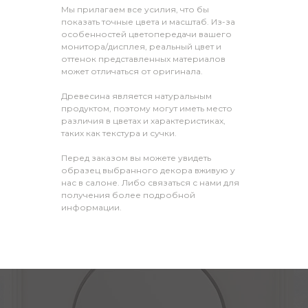
Мы прилагаем все усилия, что бы
показать точные цвета и масштаб. Из-за
особенностей цветопередачи вашего
монитора/дисплея, реальный цвет и
оттенок представленных материалов
может отличаться от оригинала.
Древесина является натуральным
продуктом, поэтому могут иметь место
различия в цветах и характеристиках,
таких как текстура и сучки.
Перед заказом вы можете увидеть
образец выбранного декора вживую у
нас в салоне. Либо связаться с нами для
получения более подробной
информации.