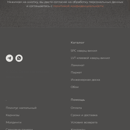
Нажимая на кнопку, вы даете согласие на обработку персональных данных
и соглашаетесь c
политикой конфиденциальности
Каталог
SPC кварц-винил
LVT клеевой кварц-винил
Ламинат
© 2024 Салон напольных
Паркет
покрытий
Инженерная доска
Обои
.
Помощь
Плинтус напольный
Оплата
Карнизы
Сроки и доставка
Молдинги
Условия возврата
Стеновые панели
Контакты