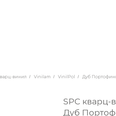
кварц-винил
Vinilam
VinilPol
Дуб Портофино
/
/
/
SPC кварц-ви
Дуб Порто