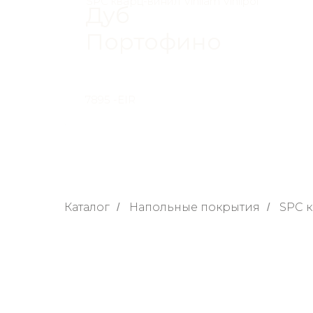
SPC кварц-винил Vinilam Vinilpol
Дуб
Портофино
7895 -EIR
Каталог
Напольные покрытия
SPC 
/
/