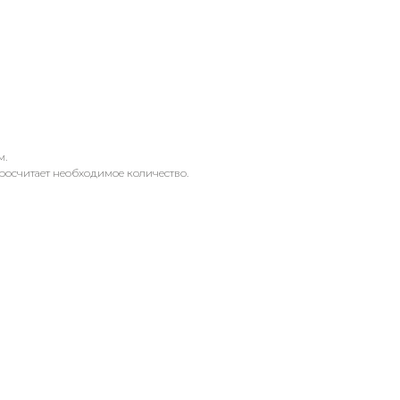
м.
росчитает необходимое количество.