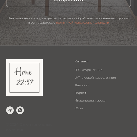
Нажимая на кнопку, вы даете согласие на обработку персональных данных
и соглашаетесь c
политикой конфиденциальности
Каталог
SPC кварц-винил
LVT клеевой кварц-винил
Ламинат
Паркет
Инженерная доска
Обои
© 2024 Салон напольных
покрытий