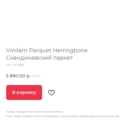
Vinilam Parquet Herringbone
Скандинавский паркет
SKU:
IS11188
5 890.00
р.
/
1 m²
В корзину
Товар продается кратно упаковкам.
При подготовке счета менеджер просчитает необходимое количество.