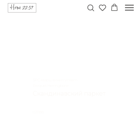
SPC кварц-винил Vinilam
Parquet Herringbone
Скандинавский паркет
IS11188