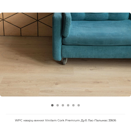
WPC кварц-винил Vinilam Cork Premium Дуб Лас-Пальмас 33606