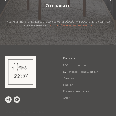
Отправить
Нажимая на кнопку, вы даете согласие на обработку персональных данных
и соглашаетесь c
политикой конфиденциальности
Каталог
SPC кварц-винил
LVT клеевой кварц-винил
Ламинат
Паркет
Инженерная доска
Обои
© 2024 Салон напольных