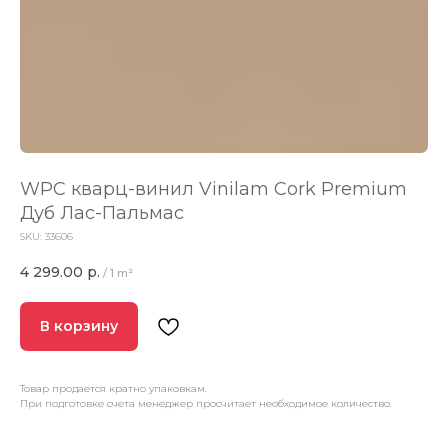
WPC кварц-винил Vinilam Cork Premium
Дуб Лас-Пальмас
SKU:
33606
4 299.00
р.
/
1 m²
В корзину
Товар продается кратно упаковкам.
При подготовке счета менеджер просчитает необходимое количество.