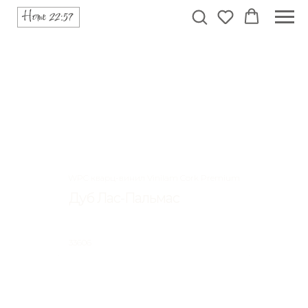
WPC кварц-винил Vinilam Cork Premium
Дуб Лас-Пальмас
33606