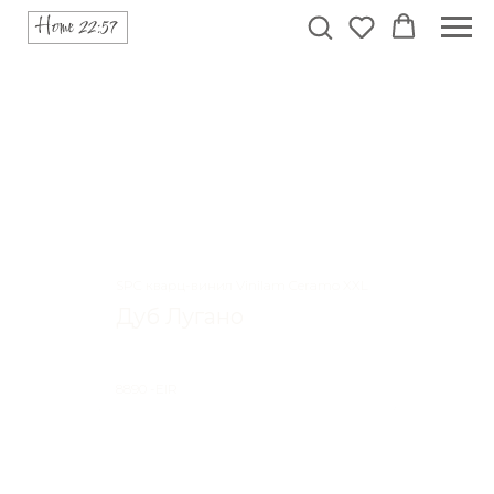
SPC кварц-винил Vinilam Ceramo XXL
Дуб Лугано
8890 -EIR