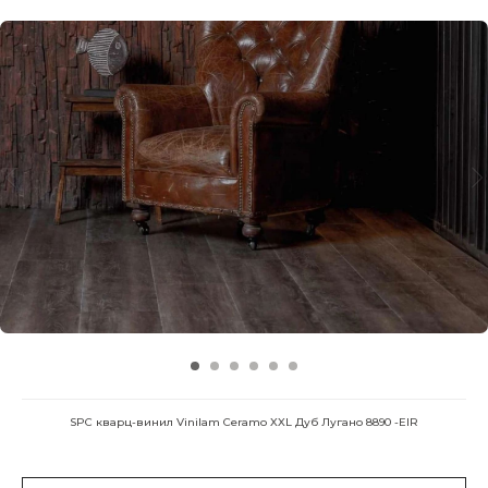
SPC кварц-винил Vinilam Ceramo XXL Дуб Лугано 8890 -EIR