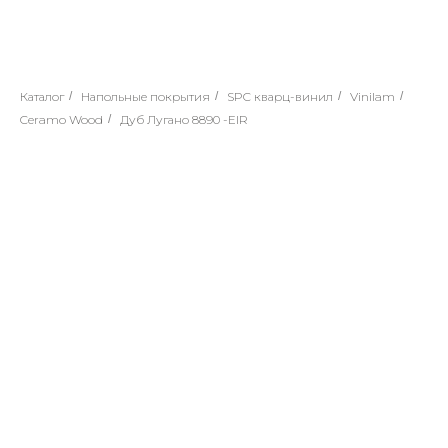
Каталог
/
Напольные покрытия
/
SPC кварц-винил
/
Vinilam
/
Ceramo Wood
/
Дуб Лугано 8890 -EIR