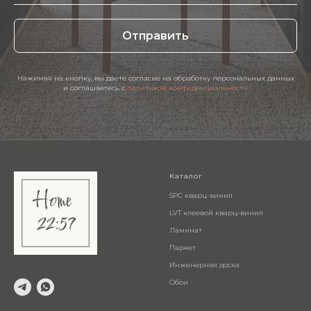
Отправить
Нажимая на кнопку, вы даете согласие на обработку персональных данных
и соглашаетесь c
политикой конфиденциальности
Каталог
SPC кварц-винил
LVT клеевой кварц-винил
Ламинат
Паркет
Инженерная доска
Обои