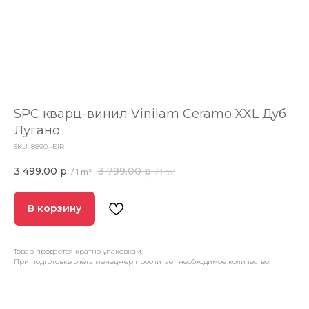
SPC кварц-винил Vinilam Ceramo XXL Дуб
Лугано
SKU:
8890 -EIR
3 499.00
р.
3 799.00
р.
/
1 m²
/
1 m²
В корзину
Товар продается кратно упаковкам.
При подготовке счета менеджер просчитает необходимое количество.