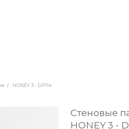
me
HONEY 3 - DP114
/
Стеновые п
HONEY 3 - D