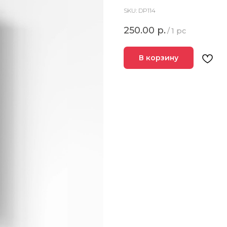
SKU:
DP114
250.00
р.
/
1 pc
В корзину