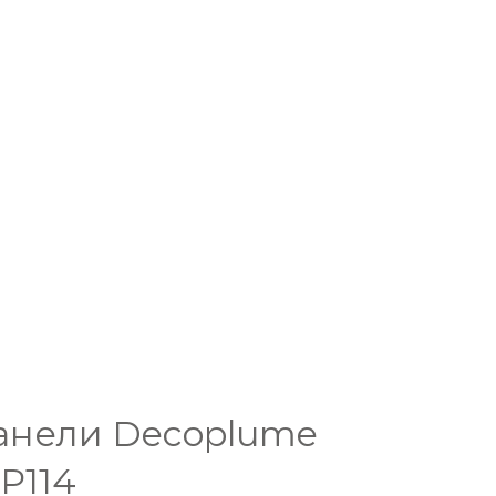
анели Decoplume
P114