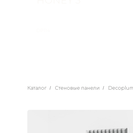
HONEY 3
DP114
Каталог
Стеновые панели
Decoplu
/
/