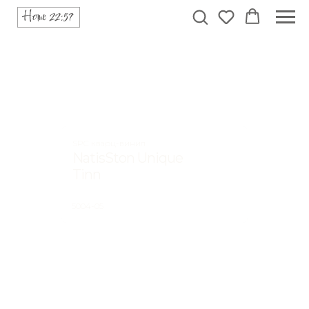
SPC кварц-винил
NatisSton Unique
Tinn
5004-05