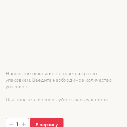
SPC ламинат NatisSton Unique Tinn 600*125*4 (1.95 м2)
Напольное покрытие продается кратно
упаковкам. Введите необходимое количество
упаковок.
Для просчета воспользуйтесь калькулятором.
3 685.50
р.
В корзину