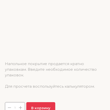
SPC ламинат NatisSton Unique Sollys 600*125*4 (1.95 м2)
Напольное покрытие продается кратно
упаковкам. Введите необходимое количество
упаковок.
Для просчета воспользуйтесь калькулятором.
3 685.50
р.
В корзину