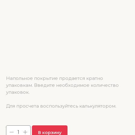
SPC ламинат NatisSton Unique Messa 600*125*4 (1.95 м2)
Напольное покрытие продается кратно
упаковкам. Введите необходимое количество
упаковок.
Для просчета воспользуйтесь калькулятором.
3 685.50
р.
В корзину