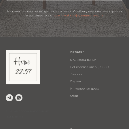
Нажимая на кнопку, вы даете согласие на обработку персональных данных
и соглашаетесь c
политикой конфиденциальности
Каталог
SPC кварц-винил
LVT клеевой кварц-винил
Ламинат
Паркет
Инженерная доска
Обои
© 2024 Салон напольных
покрытий