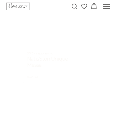
SPC кварц-винил
NatisSton Unique
Messa
5004-01