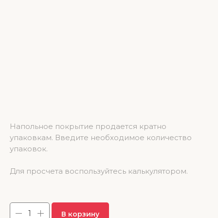
SPC ламинат NatisSton Unique Femunn 600*125*4 (1.95 м2)
Напольное покрытие продается кратно
упаковкам. Введите необходимое количество
упаковок.
Для просчета воспользуйтесь калькулятором.
3 685.50
р.
В корзину