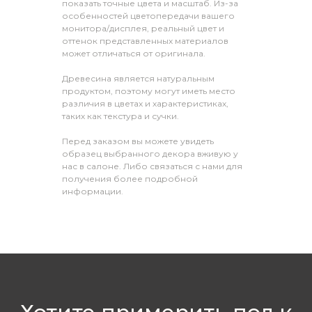
показать точные цвета и масштаб. Из-за
особенностей цветопередачи вашего
монитора/дисплея, реальный цвет и
оттенок представленных материалов
может отличаться от оригинала.
Древесина является натуральным
продуктом, поэтому могут иметь место
различия в цветах и характеристиках,
таких как текстура и сучки.
Перед заказом вы можете увидеть
образец выбранного декора вживую у
нас в салоне. Либо связаться с нами для
получения более подробной
информации.