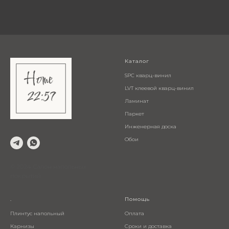
Каталог
SPC кварц-винил
LVT клеевой кварц-винил
Ламинат
Паркет
Инженерная доска
Обои
© 2024 Салон напольных
покрытий
.
Помощь
Плинтус напольный
Оплата
Карнизы
Сроки и доставка