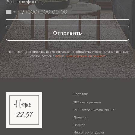
Ваш телефон
+7
Отправить
Нажимая на кнопку, вы даете согласие на обработку персональных данных
и соглашаетесь c
политикой конфиденциальности
Каталог
SPC кварц-винил
LVT клеевой кварц-винил
Ламинат
Паркет
Инженерная доска