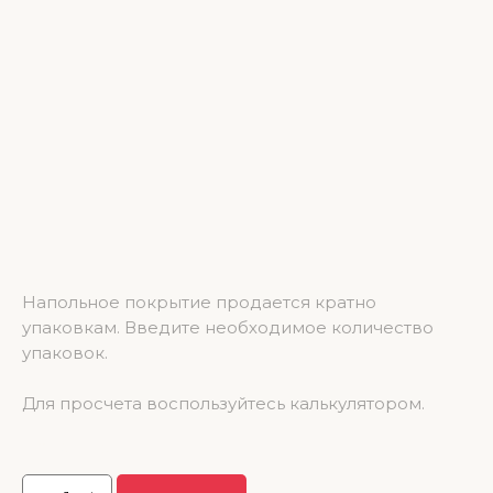
SPC ламинат NatisSton Leger Isen 1220*183*3.5 (2.232 м2)
Напольное покрытие продается кратно
упаковкам. Введите необходимое количество
упаковок.
Для просчета воспользуйтесь калькулятором.
3 237.00
р.