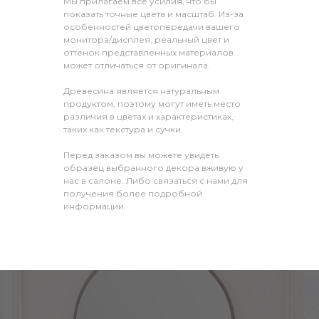
Мы прилагаем все усилия, что бы
показать точные цвета и масштаб. Из-за
особенностей цветопередачи вашего
монитора/дисплея, реальный цвет и
оттенок представленных материалов
может отличаться от оригинала.
Древесина является натуральным
продуктом, поэтому могут иметь место
различия в цветах и характеристиках,
таких как текстура и сучки.
Перед заказом вы можете увидеть
образец выбранного декора вживую у
нас в салоне. Либо связаться с нами для
получения более подробной
информации.