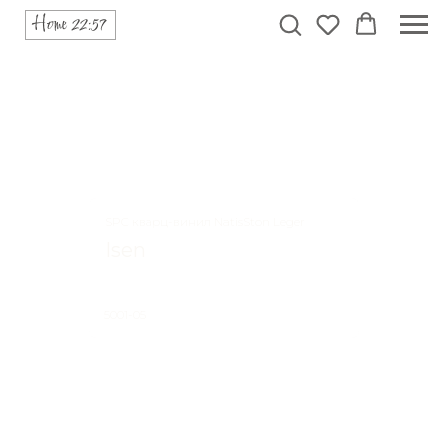
SPC кварц-винил NatisSton Leger
Isen
5001-05