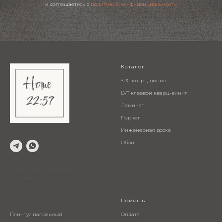
и соглашаетесь c
политикой конфиденциальности
Каталог
SPC кварц-винил
LVT клеевой кварц-винил
Ламинат
Паркет
Инженерная доска
Обои
© 2024 Салон напольных
покрытий
.
Помощь
Плинтус напольный
Оплата