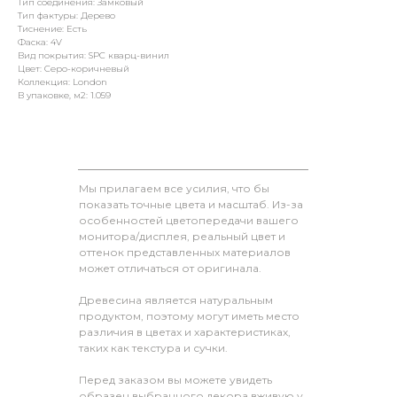
Тип соединения: Замковый
Тип фактуры: Дерево
Тиснение: Есть
Фаска: 4V
Вид покрытия: SPC кварц-винил
Цвет: Серо-коричневый
Коллекция: London
В упаковке, м2: 1.059
Мы прилагаем все усилия, что бы
показать точные цвета и масштаб. Из-за
особенностей цветопередачи вашего
монитора/дисплея, реальный цвет и
оттенок представленных материалов
может отличаться от оригинала.
Древесина является натуральным
продуктом, поэтому могут иметь место
различия в цветах и характеристиках,
таких как текстура и сучки.
Перед заказом вы можете увидеть
образец выбранного декора вживую у