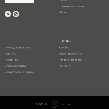
Паркет
Инженерная доска
Обои
© 2024 Салон напольных
покрытий
.
Помощь
Плинтус напольный
Оплата
Карнизы
Сроки и доставка
Молдинги
Условия возврата
Стеновые панели
Контакты
Сопутствующие товары
Tilda
Made on