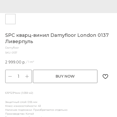
SPC кварц-винил Damyfloor London 0137
Ливерпуль
Damyfloor
SKU:
0137
2 999.00
р.
/
1 m²
BUY NOW
615*123*4мм (1.059 м2)
Защитный слой: 0.55 мм
Класс износостойкости: 43
Наличие подложки: Приобретается отдельно
Производство: Китай