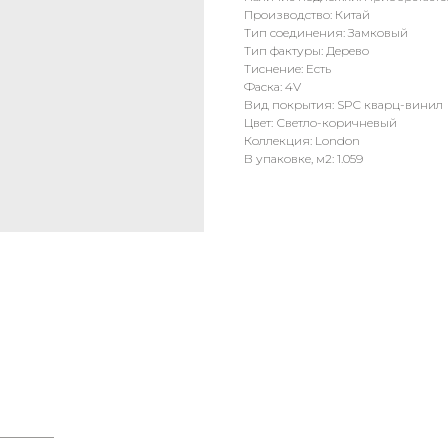
Производство: Китай
Тип соединения: Замковый
Тип фактуры: Дерево
Тиснение: Есть
Фаска: 4V
Вид покрытия: SPC кварц-винил
Цвет: Светло-коричневый
Коллекция: London
В упаковке, м2: 1.059