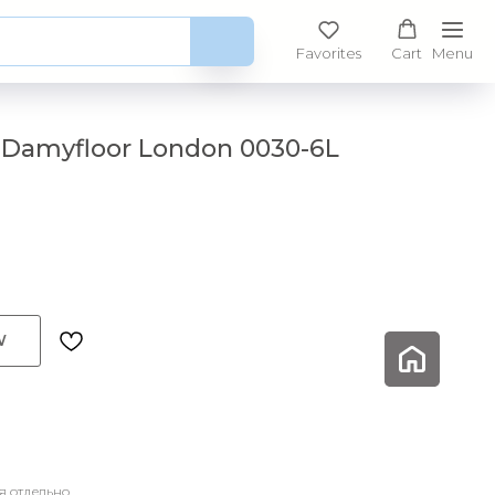
Favorites
Cart
Menu
 Damyfloor London 0030-6L
W
я отдельно