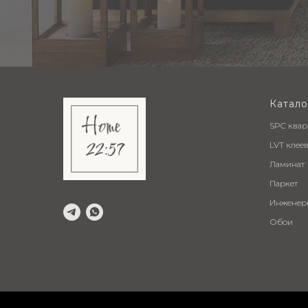
Катало
SPC ква
LVT клее
Ламинат
Паркет
Инженер
Обои
© 2024 Салон напольных покрытий