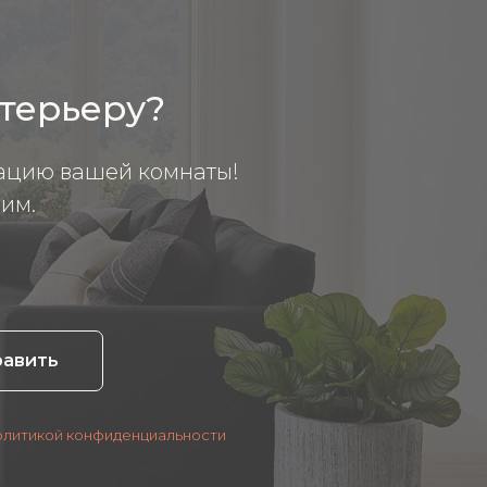
нтерьеру?
ацию вашей комнаты!
им.
равить
олитикой конфиденциальности