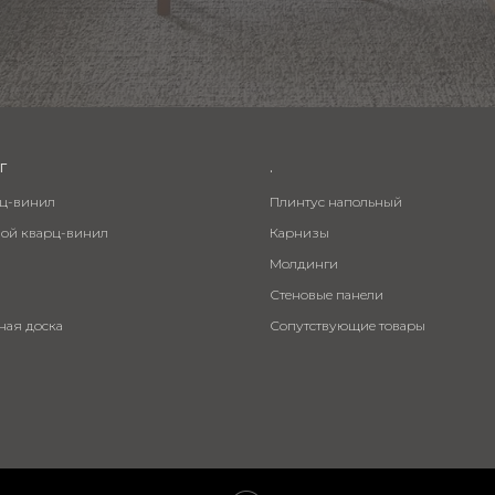
г
.
рц-винил
Плинтус напольный
вой кварц-винил
Карнизы
Молдинги
Стеновые панели
ная доска
Сопутствующие товары