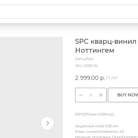
SPC кварц-винил
Ноттингем
Damyfloor
SKU:
0030-6L
2 999.00
р.
/
1 m²
BUY NO
615*123*4мм (1.059 м2)
Защитный слой: 0.55 мм
Класс износостойкости: 43
Наличие подложки: Приобретаетс