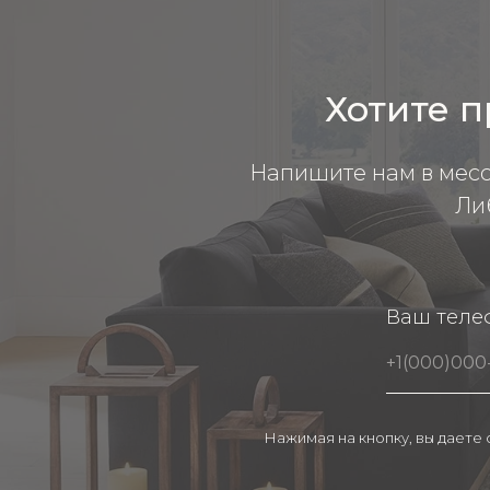
Хотите п
Напишите нам в мес
Ли
Ваш теле
Нажимая на кнопку, вы даете