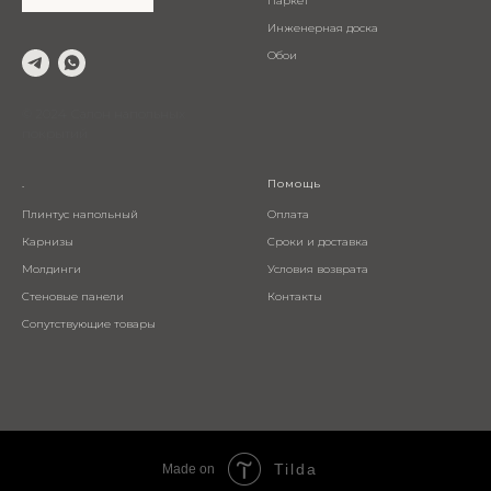
Паркет
Инженерная доска
Обои
© 2024 Салон напольных
покрытий
.
Помощь
Плинтус напольный
Оплата
Карнизы
Сроки и доставка
Молдинги
Условия возврата
Стеновые панели
Контакты
Сопутствующие товары
Tilda
Made on