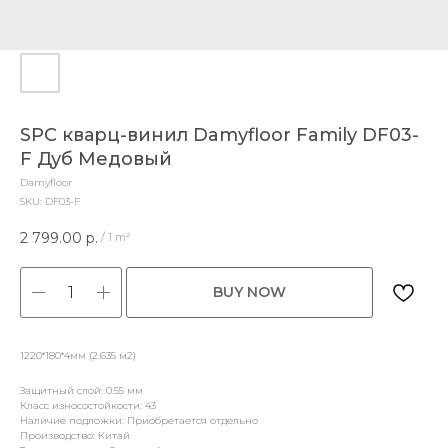
SPC кварц-винил Damyfloor Family DF03-
F Дуб Медовый
Damyfloor
SKU:
DF03-F
2 799.00
р.
/
1 m²
BUY NOW
1220*180*4мм (2.635 м2)
Защитный слой: 0.55 мм
Класс износостойкости: 43
Наличие подложки: Приобретается отдельно
Производство: Китай