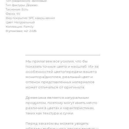
Тип соединения: Замковый
Тип фактуры: Дерево
Тиснение: Есть
Фаска: 4V
Вид покрытия: SPC кварц-винил
Цвет: Натуральный
Коллекция: Family
В упаковке, м2: 2.635
Мы прилагаем все усилия, что бы
показать точные цвета и масштаб. Из-за
особенностей цветопередачи вашего
монитора/дисплея, реальный цвет и
оттенок представленных материалов
может отличаться от оригинала.
Древесина является натуральным
продуктом, поэтому могут иметь место
различия в цветах и характеристиках,
таких как текстура и сучки.
Перед заказом вы можете увидеть
образец выбранного декора вживую у