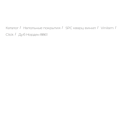
Каталог
/
Напольные покрытия
/
SPC кварц-винил
/
Vinilam
/
Click
/
Дуб Норден 8861