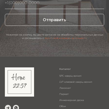
Отправить
Нажимая на кнопку, вы даете согласие на обработку персональных данных
и соглашаетесь c
политикой конфиденциальности
Каталог
SPC кварц-винил
LVT клеевой кварц-винил
Ламинат
Паркет
Инженерная доска
Обои