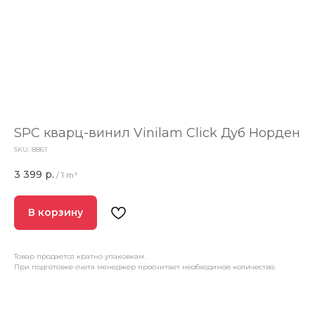
SPC кварц-винил Vinilam Click Дуб Норден
SKU:
8861
3 399
р.
/
1 m²
В корзину
Товар продается кратно упаковкам.
При подготовке счета менеджер просчитает необходимое количество.