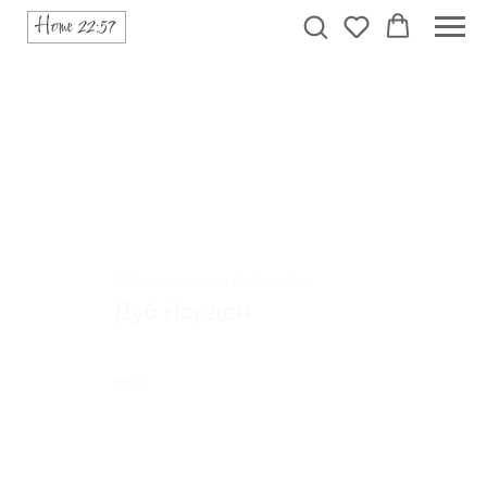
SPC кварц-винил Vinilam Click
Дуб Норден
8861