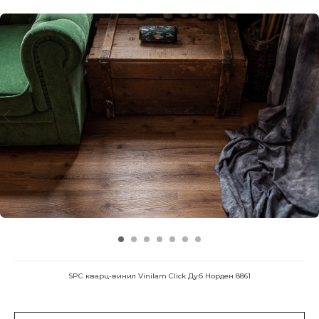
SPC кварц-винил Vinilam Click Дуб Норден 8861