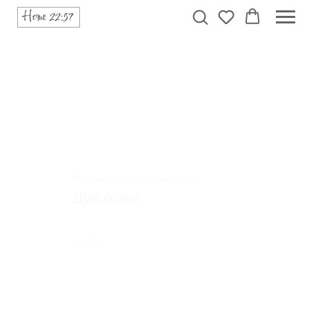
SPC кварц-винил Vinilam Click
Дуб Ален
20468