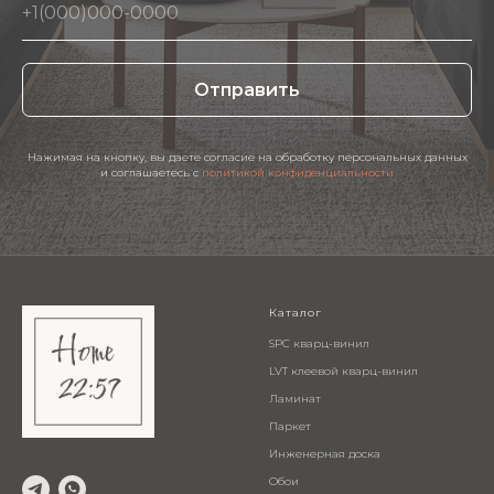
Отправить
Нажимая на кнопку, вы даете согласие на обработку персональных данных
и соглашаетесь c
политикой конфиденциальности
Каталог
SPC кварц-винил
LVT клеевой кварц-винил
Ламинат
Паркет
Инженерная доска
Обои