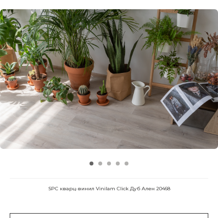
SPC кварц-винил Vinilam Click Дуб Ален 20468