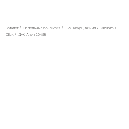
Каталог
/
Напольные покрытия
/
SPC кварц-винил
/
Vinilam
/
Click
/
Дуб Ален 20468