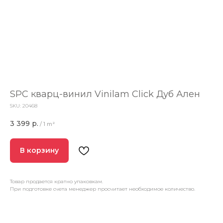
SPC кварц-винил Vinilam Click Дуб Ален
SKU:
20468
3 399
р.
/
1 m²
В корзину
Товар продается кратно упаковкам.
При подготовке счета менеджер просчитает необходимое количество.