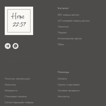
Каталог
SPC кварц-винил
LVT клеевой кварц-винил
Ламинат
Паркет
Инженерная доска
Обои
© 2024 Салон напольных
покрытий
.
Помощь
Плинтус напольный
Оплата
Карнизы
Сроки и доставка
Молдинги
Условия возврата
Стеновые панели
Контакты
Сопутствующие товары