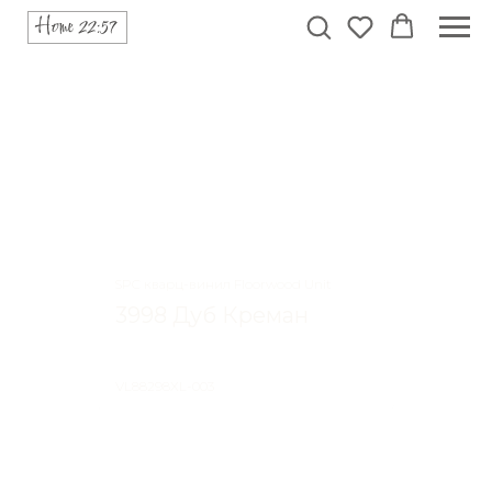
SPC кварц-винил Floorwood Unit
3998 Дуб Креман
VL88298XL-003