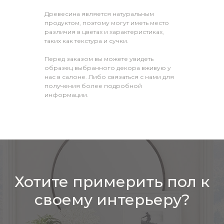
Древесина является натуральным
продуктом, поэтому могут иметь место
различия в цветах и характеристиках,
таких как текстура и сучки.
Перед заказом вы можете увидеть
образец выбранного декора вживую у
нас в салоне. Либо связаться с нами для
получения более подробной
информации.
Хотите примерить пол к
своему интерьеру?