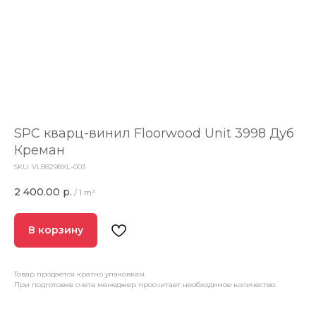
SPC кварц-винил Floorwood Unit 3998 Дуб
Креман
SKU:
VL88298XL-003
2 400.00
р.
/
1 m²
В корзину
Товар продается кратно упаковкам.
При подготовке счета менеджер просчитает необходимое количество.