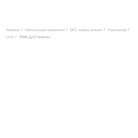
Каталог
/
Напольные покрытия
/
SPC кварц-винил
/
Floorwood
/
Unit
/
3998 Дуб Креман