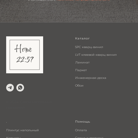
Каталог
SPC кварц-винил
LVT клеевой кварц-винил
Ламинат
Паркет
Инженерная доска
Обои
© 2024 Салон напольных
покрытий
.
Помощь
Плинтус напольный
Оплата
Карнизы
Сроки и доставка