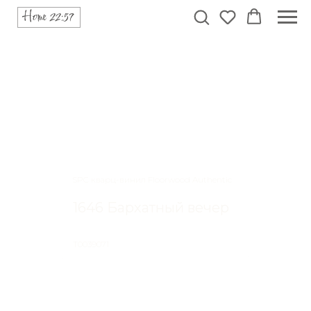
SPC кварц-винил Floorwood Authentic
1646 Бархатный вечер
Т0039071