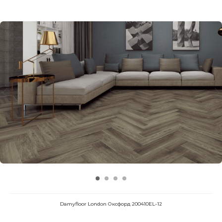
Damyfloor London Оксфорд 200410EL-12