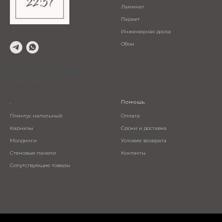
Ламинат
Паркет
Инженерная доска
Обои
© 2024 Салон напольных
покрытий
.
Помощь
Плинтус напольный
Оплата
Карнизы
Сроки и доставка
Молдинги
Условия возврата
Стеновые панели
Контакты
Сопутствующие товары