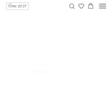
SPC кварц-винил DamyFloor London
Оксфорд
200410EL-12