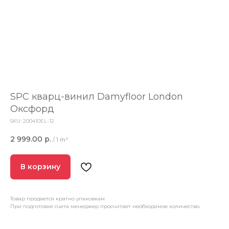
SPC кварц-винил Damyfloor London
Оксфорд
SKU:
200410EL-12
2 999.00
р.
/
1 m²
В корзину
Товар продается кратно упаковкам.
При подготовке счета менеджер просчитает необходимое количество.