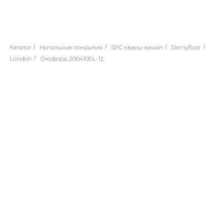
Каталог
/
Напольные покрытия
/
SPC кварц-винил
/
Damyfloor
/
London
/
Оксфорд 200410EL-12