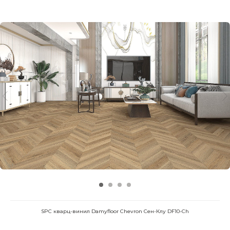
SPC кварц-винил Damyfloor Chevron Сен-Клу DF10-Ch