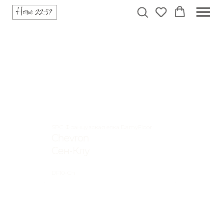
SPC Французская елка DamyFloor
Chevron
Сен-Клу
DF10-Ch