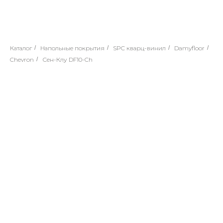
Каталог
/
Напольные покрытия
/
SPC кварц-винил
/
Damyfloor
/
Chevron
/
Сен-Клу DF10-Ch