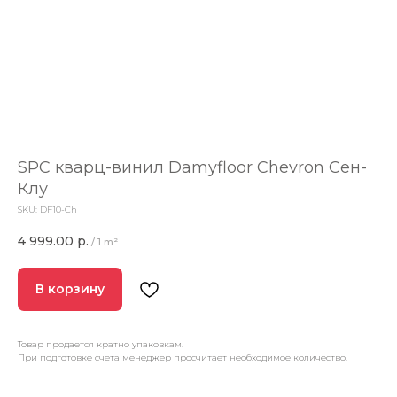
SPC кварц-винил Damyfloor Chevron Сен-
Клу
SKU:
DF10-Ch
4 999.00
р.
/
1 m²
В корзину
Товар продается кратно упаковкам.
При подготовке счета менеджер просчитает необходимое количество.