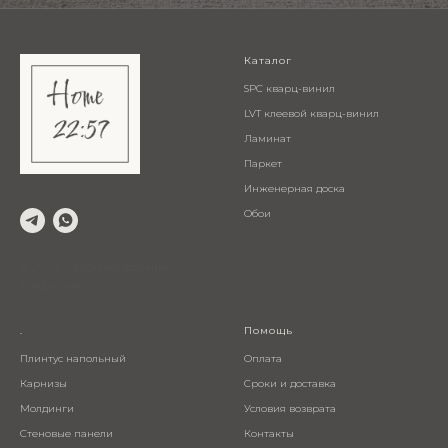
Каталог
SPC кварц-винил
LVT клеевой кварц-винил
Ламинат
Паркет
Инженерная доска
Обои
© 2024 Салон напольных
покрытий
.
Помощь
Плинтус напольный
Оплата
Карнизы
Сроки и доставка
Молдинги
Условия возврата
Стеновые панели
Контакты