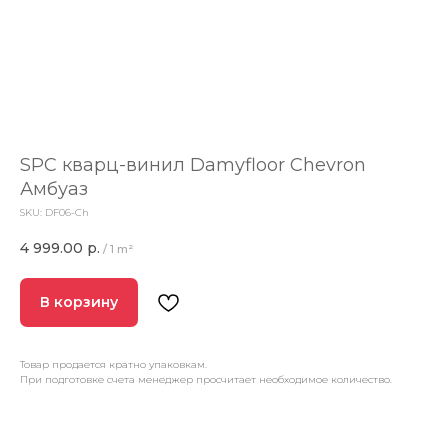
SPC кварц-винил Damyfloor Chevron
Амбуаз
SKU:
DF06-Ch
4 999.00
р.
/
1 m²
В корзину
Товар продается кратно упаковкам.
При подготовке счета менеджер просчитает необходимое количество.