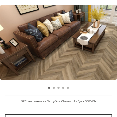
SPC кварц-винил Damyfloor Chevron Амбуаз DF06-Ch