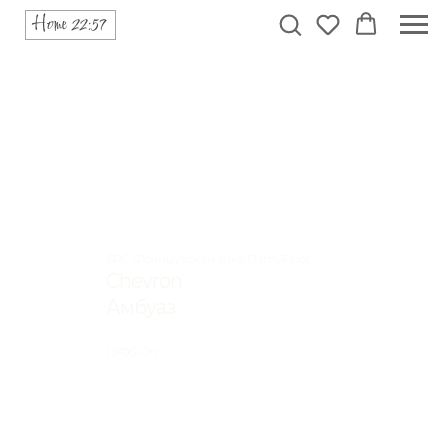
SPC Французская елка DamyFloor
Chevron
Амбуаз
DF06-Ch