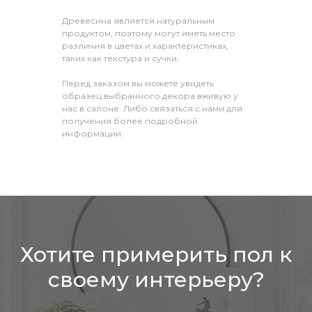
Древесина является натуральным
продуктом, поэтому могут иметь место
различия в цветах и характеристиках,
таких как текстура и сучки.
Перед заказом вы можете увидеть
образец выбранного декора вживую у
нас в салоне. Либо связаться с нами для
получения более подробной
информации.
Хотите примерить пол к
своему интерьеру?