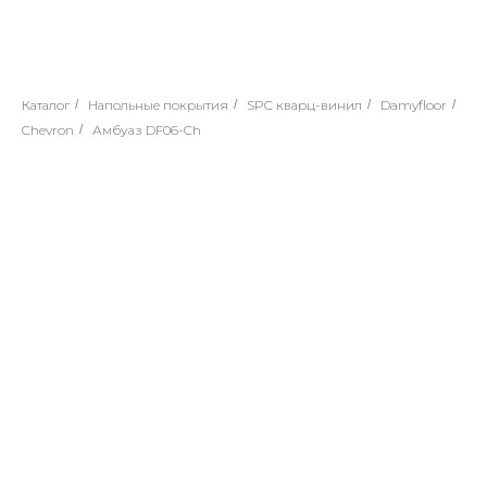
Каталог
/
Напольные покрытия
/
SPC кварц-винил
/
Damyfloor
/
Chevron
/
Амбуаз DF06-Ch