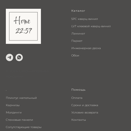
Каталог
SPC кварц-винил
LVT клеевой кварц-винил
Ламинат
Паркет
Инженерная доска
Обои
© 2024 Салон напольных
покрытий
.
Помощь
Плинтус напольный
Оплата
Карнизы
Сроки и доставка
Молдинги
Условия возврата
Стеновые панели
Контакты
Сопутствующие товары