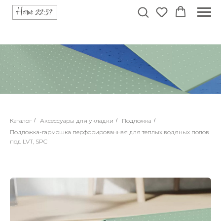
Каталог
/
Аксессуары для укладки
/
Подложка
/
Подложка-гармошка перфорированная для теплых водяных полов
под LVT, SPC