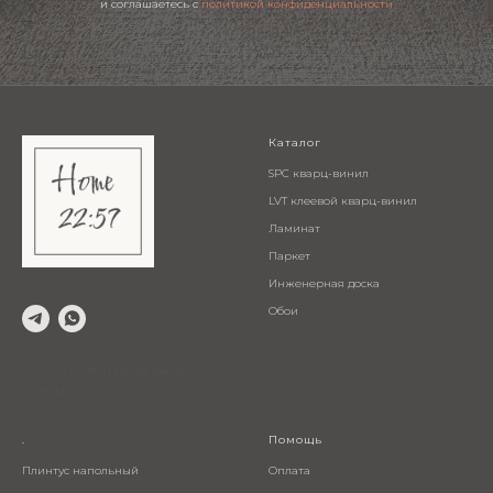
и соглашаетесь c
политикой конфиденциальности
Каталог
SPC кварц-винил
LVT клеевой кварц-винил
Ламинат
Паркет
Инженерная доска
Обои
© 2024 Салон напольных
покрытий
.
Помощь
Плинтус напольный
Оплата