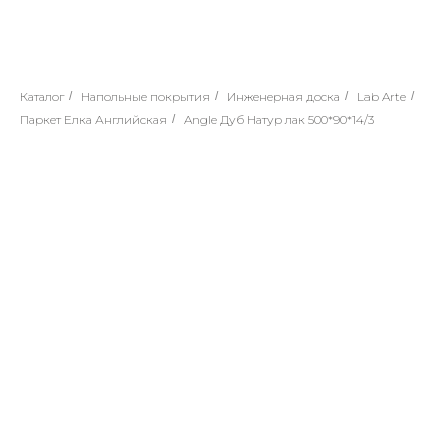
Каталог
/
Напольные покрытия
/
Инженерная доска
/
Lab Arte
/
Паркет Елка Английская
/
Angle Дуб Натур лак 500*90*14/3