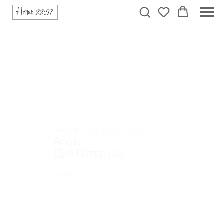
Паркет Елка Английская Lab Arte
Angle
Дуб Натур лак
500*90*14/3