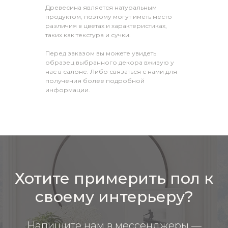
Древесина является натуральным
продуктом, поэтому могут иметь место
различия в цветах и характеристиках,
таких как текстура и сучки.
Перед заказом вы можете увидеть
образец выбранного декора вживую у
нас в салоне. Либо связаться с нами для
получения более подробной
информации.
Хотите примерить пол к
своему интерьеру?
Напишите нам в мессенджеры —