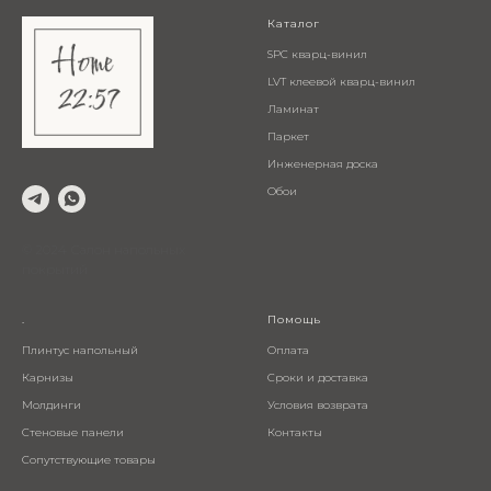
Каталог
SPC кварц-винил
LVT клеевой кварц-винил
Ламинат
Паркет
Инженерная доска
Обои
© 2024 Салон напольных
покрытий
.
Помощь
Плинтус напольный
Оплата
Карнизы
Сроки и доставка
Молдинги
Условия возврата
Стеновые панели
Контакты
Сопутствующие товары