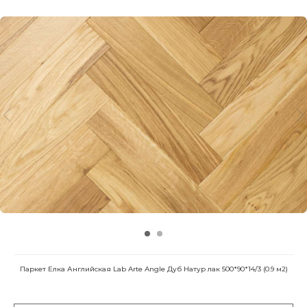
Паркет Елка Английская Lab Arte Angle Дуб Натур лак 500*90*14/3 (0.9 м2)