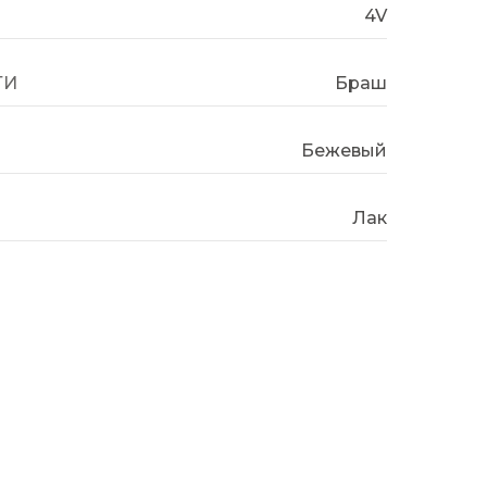
4V
ТИ
Браш
Бежевый
Лак