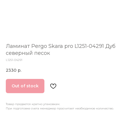
Ламинат Pergo Skara pro L1251-04291 Дуб
северный песок
L1251-04291
2330
р.
Out of stock
Товар продается кратно упаковкам.
При подготовке счета менеджер просчитает необходимое количество.