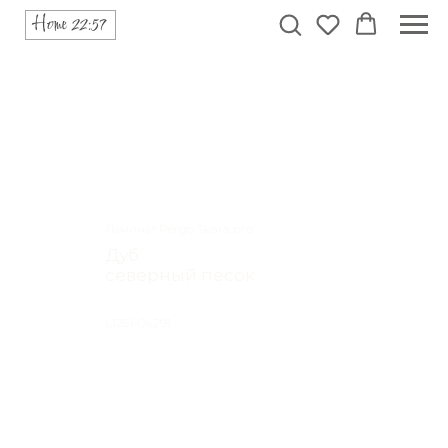
Ламинат Pergo Skara pro
Дуб
северный песок
L1251-04291