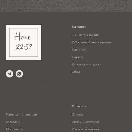
Каталог
SPC кварц-винил
LVT клеевой кварц-винил
Ламинат
Паркет
Инженерная доска
Обои
© 2024 Салон напольных
покрытий
.
Помощь
Плинтус напольный
Оплата
Карнизы
Сроки и доставка
Молдинги
Условия возврата