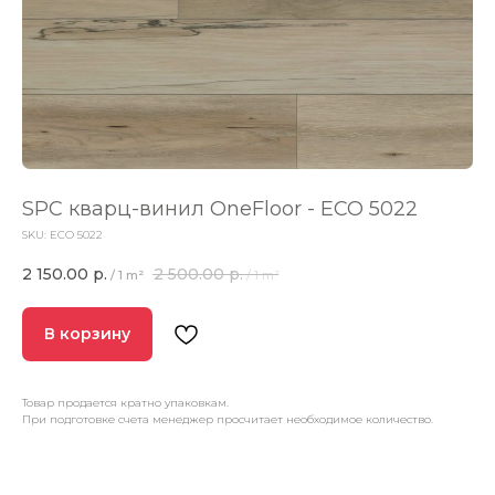
SPC кварц-винил OneFloor - ECO 5022
SKU:
ECO 5022
2 150.00
р.
2 500.00
р.
/
1 m²
/
1 m²
В корзину
Товар продается кратно упаковкам.
При подготовке счета менеджер просчитает необходимое количество.