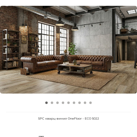
SPC кварц-винил OneFloor - ECO 5022