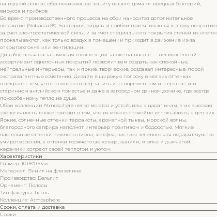
на водной основе, обеспечивающее защиту вашего дома от вредных бактерий,
вирусов и грибков.
Во время производственного процесса на обои наносится дополнительное
покрытие (Nobacoat®). Бактерии, вирусы и грибки притягиваются к этому покрытию
за счет электростатической силы, и за счет специального покрытия стенки их клеток
прокалываются, как только воздух в помещении приходит в движение из-за
открытого окна или вентиляции.
Дизайнерская составляющая в коллекции также на высоте — великолепный
ассортимент однотонных покрытий позволит вам создать как спокойные,
нейтральные интерьеры, так и яркие, творческие, создавая интересные, порой
экстравагантные сочетания. Дизайн в широкую полоску в мягких оттенках
прекрасен тем, что его можно представить и в современном интерьере, и в
старинном английском поместье и даже в загородном дачном домике, где всегда
по-особенному тепло на душе.
Обои коллекции Atmosphere легко моются и устойчивы к царапинам, а их высокая
экологичность также говорит о том, что их можно спокойно использовать в детских.
Яркие, солнечные оттенки терракоты, ароматной тыквы, морской волны,
благородного сапфира наполнят интерьер позитивом и бодростью. Мягкие
пастельные оттенки нежного пиона, шалфея, листьев зеленого чая подарят чувство
умиротворения, а оттенки горячего шоколада, ванили, хлопка и дымчатой
керамики согреют своей теплотой и уютом.
Характеристики
Размер: 10.05*0.53 м
Материал: Винил на флизелине
Производство: Бельгия
Орнамент: Полосы
Тип фактуры: Ткань
Коллекция: Atmosphere
Сроки, оплата и доставка
Сроки