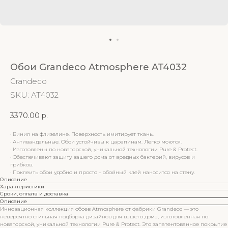
Обои Grandeco Atmosphere AT4032
Grandeco
SKU:
AT4032
3370.00
р.
· Винил на флизелине. Поверхность имитирует ткань.
· Антивандальные. Обои устойчивы к царапинам. Легко моются.
· Изготовлены по новаторской, уникальной технологии Pure & Protect.
· Обеспечивают защиту вашего дома от вредных бактерий, вирусов и
грибков.
· Поклеить обои удобно и просто – обойный клей наносится на стену.
Описание
Характеристики
Сроки, оплата и доставка
Описание
Инновационная коллекция обоев Atmosphere от фабрики Grandeco — это
невероятно стильная подборка дизайнов для вашего дома, изготовленная по
новаторской, уникальной технологии Pure & Protect. Это запатентованное покрытие