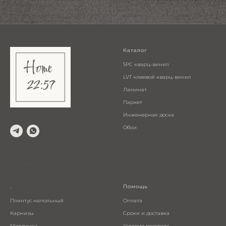
Каталог
SPC кварц-винил
LVT клеевой кварц-винил
Ламинат
Паркет
Инженерная доска
Обои
© 2024 Салон напольных
покрытий
.
Помощь
Плинтус напольный
Оплата
Карнизы
Сроки и доставка
Молдинги
Условия возврата