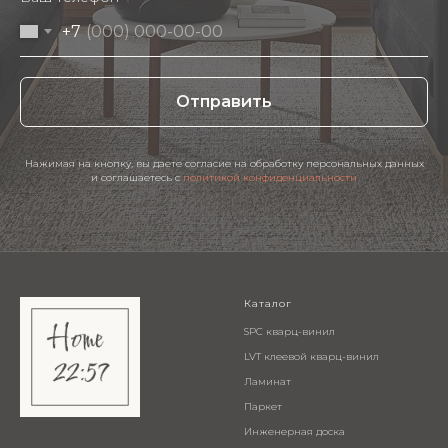
+7
Отправить
Нажимая на кнопку, вы даете согласие на обработку персональных данных
и соглашаетесь c
политикой конфиденциальности
Каталог
SPC кварц-винил
LVT клеевой кварц-винил
Ламинат
Паркет
Инженерная доска