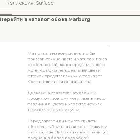
Коллекция: Surface
________
________
Перейти в к
аталог обоев M
arburg
Мы прилагаем все усилия, что бы
показать точные цвета и масштаб. Из-за
особенностей цветопередачи вашего
монитора/дисплея, реальный цвет и
оттенок представленных материалов
может отличаться от оригинала.
Древесина является натуральным
продуктом, поэтому могут иметь место
различия в цветах и характеристиках,
таких как текстура и сучки.
Перед заказом вы можете увидеть
образец выбранного декора вживую у
нас в салоне. Либо связаться с нами для
получения более подробной