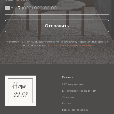
+7
Отправить
Нажимая на кнопку, вы даете согласие на обработку персональных данных
и соглашаетесь c
политикой конфиденциальности
Каталог
SPC кварц-винил
LVT клеевой кварц-винил
Ламинат
Паркет
Инженерная доска