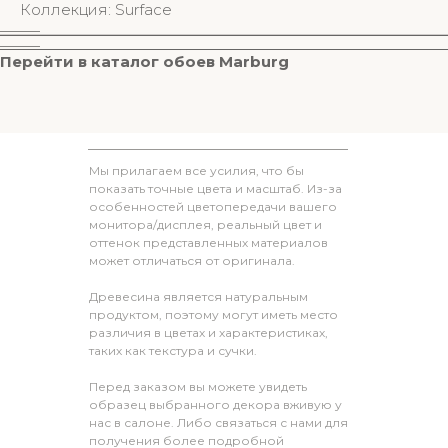
Коллекция: Surface
________
________
Перейти в к
аталог обоев M
arburg
Мы прилагаем все усилия, что бы
показать точные цвета и масштаб. Из-за
особенностей цветопередачи вашего
монитора/дисплея, реальный цвет и
оттенок представленных материалов
может отличаться от оригинала.
Древесина является натуральным
продуктом, поэтому могут иметь место
различия в цветах и характеристиках,
таких как текстура и сучки.
Перед заказом вы можете увидеть
образец выбранного декора вживую у
нас в салоне. Либо связаться с нами для
получения более подробной