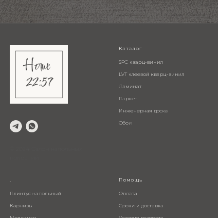
Каталог
SPC кварц-винил
LVT клеевой кварц-винил
Ламинат
Паркет
Инженерная доска
Обои
© 2024 Салон напольных
покрытий
.
Помощь
Плинтус напольный
Оплата
Карнизы
Сроки и доставка
Молдинги
Условия возврата