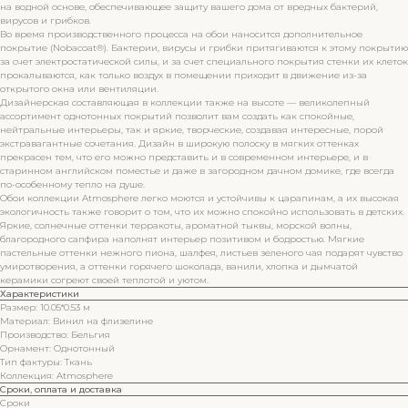
на водной основе, обеспечивающее защиту вашего дома от вредных бактерий,
вирусов и грибков.
Во время производственного процесса на обои наносится дополнительное
покрытие (Nobacoat®). Бактерии, вирусы и грибки притягиваются к этому покрытию
за счет электростатической силы, и за счет специального покрытия стенки их клеток
прокалываются, как только воздух в помещении приходит в движение из-за
открытого окна или вентиляции.
Дизайнерская составляющая в коллекции также на высоте — великолепный
ассортимент однотонных покрытий позволит вам создать как спокойные,
нейтральные интерьеры, так и яркие, творческие, создавая интересные, порой
экстравагантные сочетания. Дизайн в широкую полоску в мягких оттенках
прекрасен тем, что его можно представить и в современном интерьере, и в
старинном английском поместье и даже в загородном дачном домике, где всегда
по-особенному тепло на душе.
Обои коллекции Atmosphere легко моются и устойчивы к царапинам, а их высокая
экологичность также говорит о том, что их можно спокойно использовать в детских.
Яркие, солнечные оттенки терракоты, ароматной тыквы, морской волны,
благородного сапфира наполнят интерьер позитивом и бодростью. Мягкие
пастельные оттенки нежного пиона, шалфея, листьев зеленого чая подарят чувство
умиротворения, а оттенки горячего шоколада, ванили, хлопка и дымчатой
керамики согреют своей теплотой и уютом.
Характеристики
Размер: 10.05*0.53 м
Материал: Винил на флизелине
Производство: Бельгия
Орнамент: Однотонный
Тип фактуры: Ткань
Коллекция: Atmosphere
Сроки, оплата и доставка
Сроки