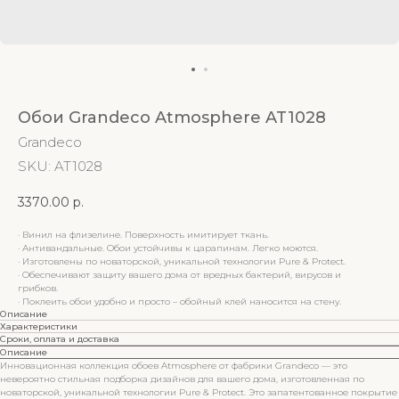
Обои Grandeco Atmosphere AT1028
Grandeco
SKU:
AT1028
3370.00
р.
· Винил на флизелине. Поверхность имитирует ткань.
· Антивандальные. Обои устойчивы к царапинам. Легко моются.
· Изготовлены по новаторской, уникальной технологии Pure & Protect.
· Обеспечивают защиту вашего дома от вредных бактерий, вирусов и
грибков.
· Поклеить обои удобно и просто – обойный клей наносится на стену.
Описание
Характеристики
Сроки, оплата и доставка
Описание
Инновационная коллекция обоев Atmosphere от фабрики Grandeco — это
невероятно стильная подборка дизайнов для вашего дома, изготовленная по
новаторской, уникальной технологии Pure & Protect. Это запатентованное покрытие