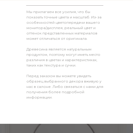
Мы прилагаем все усилия, что бы
показать точные цвета и масштаб. Из-за
особенностей цветопередачи вашего
монитора/дисплея, реальный цвет и
оттенок представленных материалов
может отличаться от оригинала.
Древесина является натуральным
продуктом, поэтому могут иметь место
различия в цветах и характеристиках,
таких как текстура и сучки.
Перед заказом вы можете увидеть
образец выбранного декора вживую у
нас в салоне. Либо связаться с нами для
получения более подробной
информации.