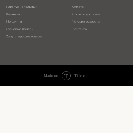
Плинтус напольный
Оплата
Карнизы
Сроки и доставка
Молдинги
Условия возврата
Стеновые панели
Контакты
Сопутствующие товары
Tilda
Made on