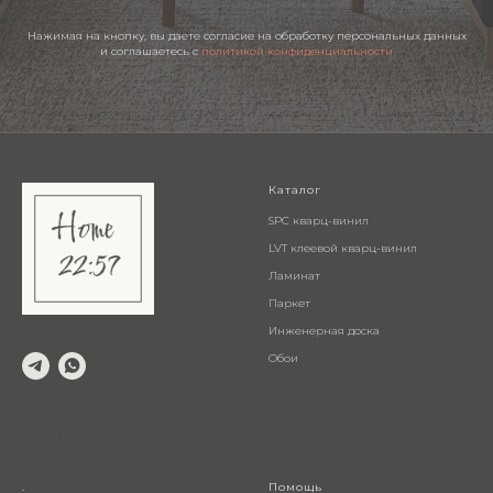
Нажимая на кнопку, вы даете согласие на обработку персональных данных
и соглашаетесь c
политикой конфиденциальности
Каталог
SPC кварц-винил
LVT клеевой кварц-винил
Ламинат
Паркет
Инженерная доска
Обои
© 2024 Салон напольных
покрытий
.
Помощь