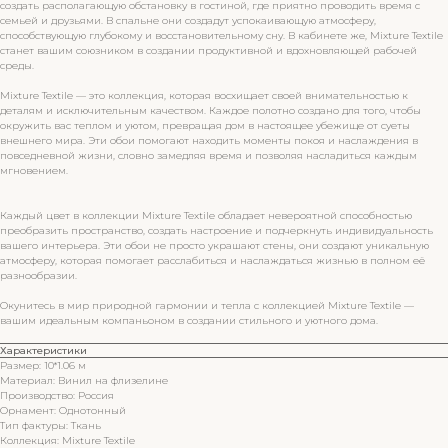
создать располагающую обстановку в гостиной, где приятно проводить время с
семьей и друзьями. В спальне они создадут успокаивающую атмосферу,
способствующую глубокому и восстановительному сну. В кабинете же, Mixture Textile
станет вашим союзником в создании продуктивной и вдохновляющей рабочей
среды.
Mixture Textile — это коллекция, которая восхищает своей внимательностью к
деталям и исключительным качеством. Каждое полотно создано для того, чтобы
окружить вас теплом и уютом, превращая дом в настоящее убежище от суеты
внешнего мира. Эти обои помогают находить моменты покоя и наслаждения в
повседневной жизни, словно замедляя время и позволяя насладиться каждым
мгновением.
Каждый цвет в коллекции Mixture Textile обладает невероятной способностью
преобразить пространство, создать настроение и подчеркнуть индивидуальность
вашего интерьера. Эти обои не просто украшают стены, они создают уникальную
атмосферу, которая помогает расслабиться и наслаждаться жизнью в полном её
разнообразии.
Окунитесь в мир природной гармонии и тепла с коллекцией Mixture Textile —
вашим идеальным компаньоном в создании стильного и уютного дома.
Характеристики
Размер: 10*1.06 м
Материал: Винил на флизелине
Производство: Россия
Орнамент: Однотонный
Тип фактуры: Ткань
Коллекция: Mixture Textile