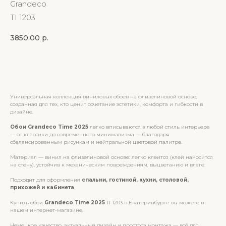
Grandeco
TI 1203
3850.00
р.
Купить
Универсальная коллекция виниловых обоев на флизелиновой основе,
созданная для тех, кто ценит сочетание эстетики, комфорта и гибкости в
дизайне.
Обои Grandeco Time 2025
легко вписываются в любой стиль интерьера
— от классики до современного минимализма — благодаря
сбалансированным рисункам и нейтральной цветовой палитре.
Материал — винил на флизелиновой основе: легко клеится (клей наносится
на стену), устойчив к механическим повреждениям, выцветанию и влаге.
Подходит для оформления
спальни, гостиной, кухни, столовой,
прихожей и кабинета
.
Купить обои
Grandeco Time 2025
TI 1203 в Екатеринбурге вы можете в
нашем интернет-магазине.
Немецкое качество, актуальный дизайн и простота монтажа — всё для