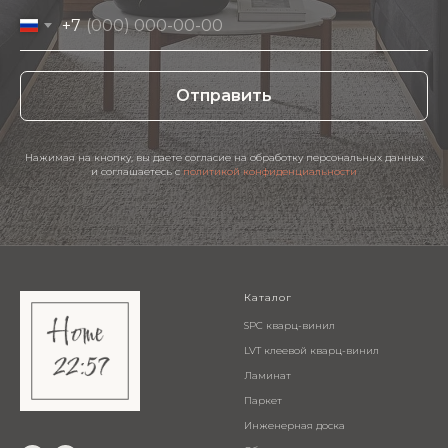
+7
Отправить
Нажимая на кнопку, вы даете согласие на обработку персональных данных
и соглашаетесь c
политикой конфиденциальности
Каталог
SPC кварц-винил
LVT клеевой кварц-винил
Ламинат
Паркет
Инженерная доска