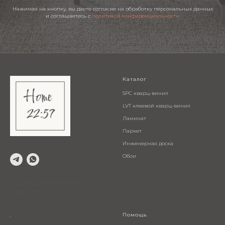
Нажимая на кнопку, вы даете согласие на обработку персональных данных
и соглашаетесь c
политикой конфиденциальности
Каталог
SPC кварц-винил
LVT клеевой кварц-винил
Ламинат
Паркет
Инженерная доска
Обои
© 2024 Салон напольных
покрытий
.
Помощь