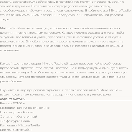
создать располагающую обстановку в гостиной, где приятно проводить время с
семьей и друзьями. В спальне они создадут успокаивающую атмосферу,
способствующую глубокому и восстановительному сну. В кабинете же, Mixture Textile
станет вашим союзником в создании продуктивной и вдохновляющей рабочей
среды.
Mixture Textile — это коллекция, которая восхищает своей внимательностью к
деталям и исключительным качеством. Каждое полотно создано для того, чтобы
окружить вас теплом и уютом, превращая дом в настоящее убежище от суеты
внешнего мира. Эти обои помогают находить моменты покоя и наслаждения в
повседневной жизни, словно замедляя время и позволяя насладиться каждым
мгновением.
Каждый цвет в коллекции Mixture Textile обладает невероятной способностью
преобразить пространство, создать настроение и подчеркнуть индивидуальность
вашего интерьера. Эти обои не просто украшают стены, они создают уникальную
атмосферу, которая помогает расслабиться и наслаждаться жизнью в полном её
разнообразии.
Окунитесь в мир природной гармонии и тепла с коллекцией Mixture Textile —
вашим идеальным компаньоном в создании стильного и уютного дома.
Характеристики
Размер: 10*1.06 м
Материал: Винил на флизелине
Производство: Россия
Орнамент: Однотонный
Тип фактуры: Ткань
Коллекция: Mixture Textile
Вид покрытия: Обои