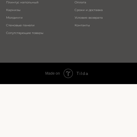
Плинтус напольный
Оплата
Карнизы
Сроки и доставка
Молдинги
Условия возврата
Стеновые панели
Контакты
Сопутствующие товары
Tilda
Made on