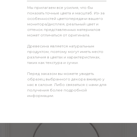
Мы прилагаем все усилия, что бы
показать точные цвета и масштаб. Из-за
особенностей цветопередачи вашего
монитора/дисплея, реальный цвет и
оттенок представленных материалов
может отличаться от оригинала.
Древесина является натуральным
продуктом, поэтому могут иметь место
различия в цветах и характеристиках,
таких как текстура и сучки.
Перед заказом вы можете увидеть
образец выбранного декора вживую у
нас в салоне. Либо связаться с нами для
получения более подробной
информации.