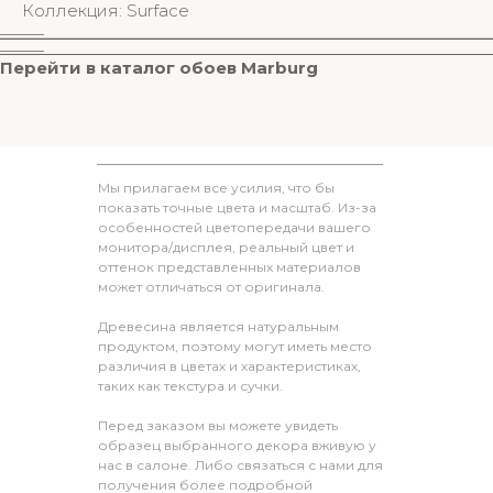
Коллекция: Surface
________
________
Перейти в к
аталог обоев M
arburg
Мы прилагаем все усилия, что бы
показать точные цвета и масштаб. Из-за
особенностей цветопередачи вашего
монитора/дисплея, реальный цвет и
оттенок представленных материалов
может отличаться от оригинала.
Древесина является натуральным
продуктом, поэтому могут иметь место
различия в цветах и характеристиках,
таких как текстура и сучки.
Перед заказом вы можете увидеть
образец выбранного декора вживую у
нас в салоне. Либо связаться с нами для
получения более подробной