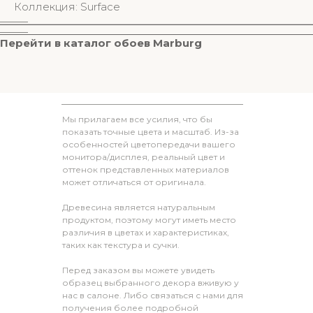
Коллекция: Surface
________
________
Перейти в к
аталог обоев M
arburg
Мы прилагаем все усилия, что бы
показать точные цвета и масштаб. Из-за
особенностей цветопередачи вашего
монитора/дисплея, реальный цвет и
оттенок представленных материалов
может отличаться от оригинала.
Древесина является натуральным
продуктом, поэтому могут иметь место
различия в цветах и характеристиках,
таких как текстура и сучки.
Перед заказом вы можете увидеть
образец выбранного декора вживую у
нас в салоне. Либо связаться с нами для
получения более подробной