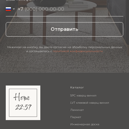
+7
Отправить
Нажимая на кнопку, вы даете согласие на обработку персональных данных
и соглашаетесь c
политикой конфиденциальности
Каталог
SPC кварц-винил
LVT клеевой кварц-винил
Ламинат
Паркет
Инженерная доска