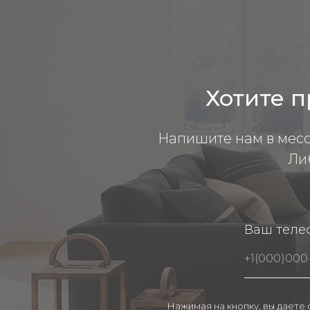
Хотите п
Напишите нам в мес
Ли
Ваш теле
Нажимая на кнопку, вы даете