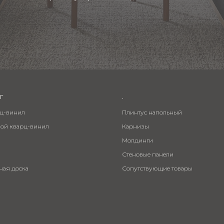
г
.
рц-винил
Плинтус напольный
вой кварц-винил
Карнизы
Молдинги
Стеновые панели
ная доска
Сопутствующие товары