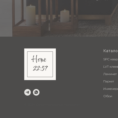
Катало
SPC ква
LVT клее
Ламинат
Паркет
Инженер
Обои
© 2024 Салон напольных покрытий