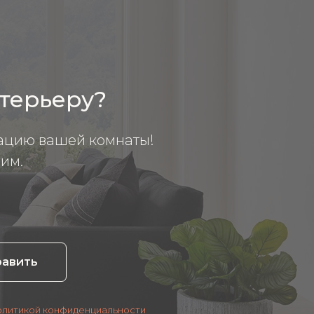
нтерьеру?
ацию вашей комнаты!
им.
равить
олитикой конфиденциальности