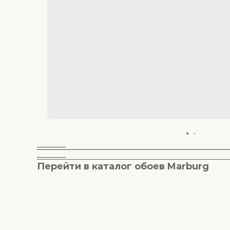
________
________
Перейти в к
аталог обоев M
arburg