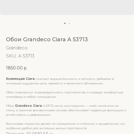
Обои Grandeco Ciara A 53713
Grandeco
SKU:
A 53713
1850.00
р.
Коллекция Ciara
сочетает выразительность и мягкость, добавляя в
интерьер ощущение уюта, свежести и весеннего обновления.
Обои подчеркнут индивидуальность пространства и создадут комфортную
атмосферу в любом помещении.
Обои
Grandeco Ciara
A 53713 легко монтируются — клей наносится на
стену, а прочная флизелиновая основа обеспечивает надёжную фиксацию и
устойчивость к деформации.
Виниловое покрытие делает их моющимися и стойкими к выцветанию, что
особенно удобно для активных жилых пространств.
Размер: 10.05*0.53 м