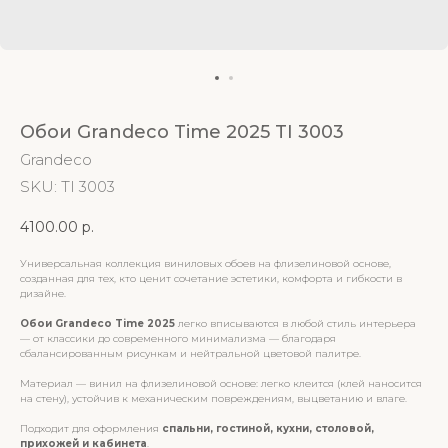
Обои Grandeco Time 2025 TI 3003
Grandeco
SKU:
TI 3003
4100.00
р.
Универсальная коллекция виниловых обоев на флизелиновой основе,
созданная для тех, кто ценит сочетание эстетики, комфорта и гибкости в
дизайне.
Обои Grandeco Time 2025
легко вписываются в любой стиль интерьера
— от классики до современного минимализма — благодаря
сбалансированным рисункам и нейтральной цветовой палитре.
Материал — винил на флизелиновой основе: легко клеится (клей наносится
на стену), устойчив к механическим повреждениям, выцветанию и влаге.
Подходит для оформления
спальни, гостиной, кухни, столовой,
прихожей и кабинета
.