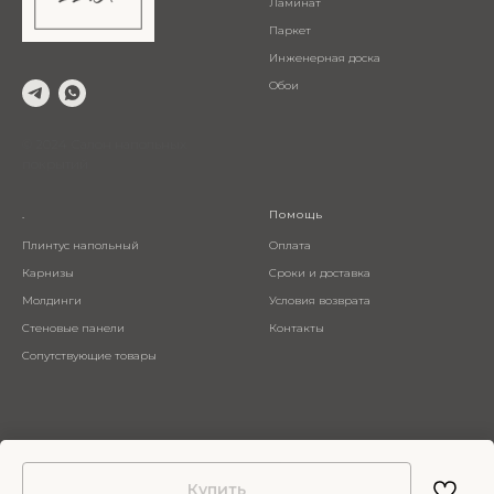
Ламинат
Паркет
Инженерная доска
Обои
© 2024 Салон напольных
покрытий
.
Помощь
Плинтус напольный
Оплата
Карнизы
Сроки и доставка
Молдинги
Условия возврата
Стеновые панели
Контакты
Сопутствующие товары
Купить