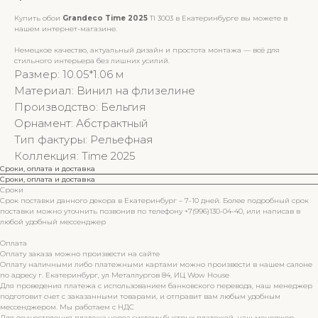
Купить обои
Grandeco Time 2025
TI 3003 в Екатеринбурге вы можете в
нашем интернет-магазине.
Немецкое качество, актуальный дизайн и простота монтажа — всё для
стильного интерьера без лишних усилий.
Размер: 10.05*1.06 м
Материал: Винил на флизелине
Производство: Бельгия
Орнамент: Абстрактный
Тип фактуры: Рельефная
Коллекция: Time 2025
Сроки, оплата и доставка
Сроки, оплата и доставка
Сроки
Срок поставки данного декора в Екатеринбург – 7-10 дней. Более подробный срок
поставки можно уточнить позвонив по телефону +7(996)130-04-40, или написав в
любой удобный мессенджер
Оплата
Оплату заказа можно произвести на сайте
Оплату наличными либо платежными картами можно произвести в нашем салоне
по адресу г. Екатеринбург, ул Металлургов 84, ИЦ Wow House
Для проведения платежа с использованием банковского перевода, наш менеджер
подготовит счет с заказанными товарами, и отправит вам любым удобным
мессенджером. Мы работаем с НДС
Для осуществления платежа через систему быстрых платежей, наш менеджер