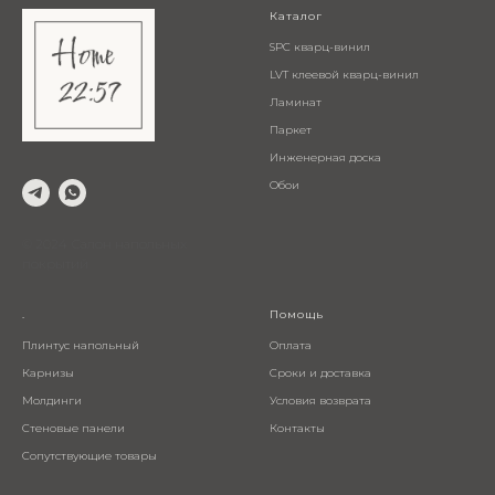
Каталог
SPC кварц-винил
LVT клеевой кварц-винил
Ламинат
Паркет
Инженерная доска
Обои
© 2024 Салон напольных
покрытий
.
Помощь
Плинтус напольный
Оплата
Карнизы
Сроки и доставка
Молдинги
Условия возврата
Стеновые панели
Контакты
Сопутствующие товары