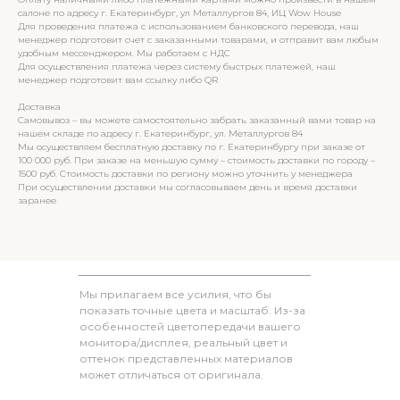
салоне по адресу г. Екатеринбург, ул Металлургов 84, ИЦ Wow House
Для проведения платежа с использованием банковского перевода, наш
менеджер подготовит счет с заказанными товарами, и отправит вам любым
удобным мессенджером. Мы работаем с НДС
Для осуществления платежа через систему быстрых платежей, наш
менеджер подготовит вам ссылку либо QR
Доставка
Самовывоз – вы можете самостоятельно забрать заказанный вами товар на
нашем складе по адресу г. Екатеринбург, ул. Металлургов 84
Мы осуществляем бесплатную доставку по г. Екатеринбургу при заказе от
100 000 руб. При заказе на меньшую сумму – стоимость доставки по городу –
1500 руб. Стоимость доставки по региону можно уточнить у менеджера
При осуществлении доставки мы согласовываем день и время доставки
заранее
Мы прилагаем все усилия, что бы
показать точные цвета и масштаб. Из-за
особенностей цветопередачи вашего
монитора/дисплея, реальный цвет и
оттенок представленных материалов
может отличаться от оригинала.