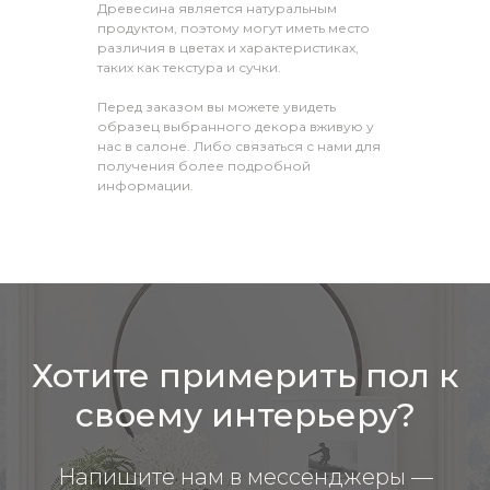
Древесина является натуральным
продуктом, поэтому могут иметь место
различия в цветах и характеристиках,
таких как текстура и сучки.
Перед заказом вы можете увидеть
образец выбранного декора вживую у
нас в салоне. Либо связаться с нами для
получения более подробной
информации.
Хотите примерить пол к
своему интерьеру?
Напишите нам в мессенджеры —