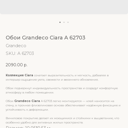
Обои Grandeco Ciara A 62703
Grandeco
SKU:
A 62703
2090.00
р.
Коллекция Ciara
сочетает выразительность и мягкость, добавляя в
интерьер ощущение уюта, свежести и весеннего обновления.
Обои подчеркнут индивидуальность пространства и создадут комфортную
атмосферу в любом помещении.
Обои
Grandeco Ciara
A 62703 легко монтируются — клей наносится на
стену, а прочная флизелиновая основа обеспечивает надёжную фиксацию и
устойчивость к деформации.
Виниловое покрытие делает их моющимися и стойкими к выцветанию, что
особенно удобно для активных жилых пространств.
Размер: 10.05*0.53 м