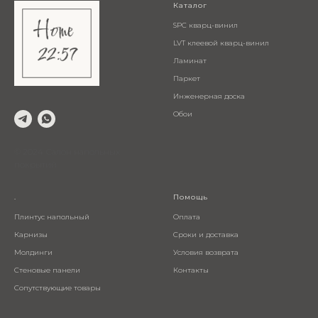
Каталог
SPC кварц-винил
LVT клеевой кварц-винил
Ламинат
Паркет
Инженерная доска
Обои
© 2024 Салон напольных
покрытий
.
Помощь
Плинтус напольный
Оплата
Карнизы
Сроки и доставка
Молдинги
Условия возврата
Стеновые панели
Контакты
Сопутствующие товары