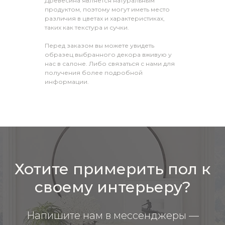
Древесина является натуральным
продуктом, поэтому могут иметь место
различия в цветах и характеристиках,
таких как текстура и сучки.
Перед заказом вы можете увидеть
образец выбранного декора вживую у
нас в салоне. Либо связаться с нами для
получения более подробной
информации.
Хотите примерить пол к
своему интерьеру?
Напишите нам в мессенджеры —