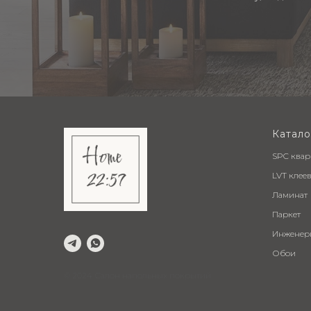
Катало
SPC ква
LVT клее
Ламинат
Паркет
Инженер
Обои
© 2024 Салон напольных покрытий