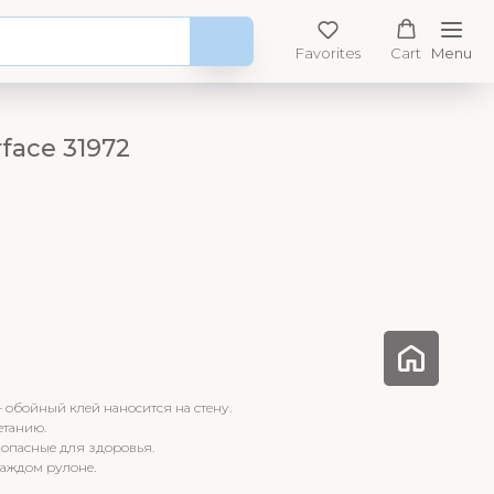
Favorites
Cart
Menu
face 31972
– обойный клей наносится на стену.
етанию.
зопасные для здоровья.
каждом рулоне.