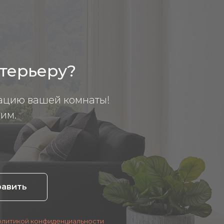
нтерьеру?
ацию вашей комнаты!
им.
равить
олитикой конфиденциальности