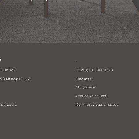
г
.
рц-винил
Плинтус напольный
вой кварц-винил
Карнизы
Молдинги
Стеновые панели
ная доска
Сопутствующие товары