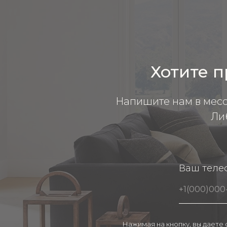
Хотите п
Напишите нам в мес
Ли
Ваш теле
Нажимая на кнопку, вы даете