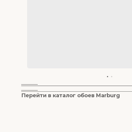
________
________
Перейти в к
аталог обоев M
arburg