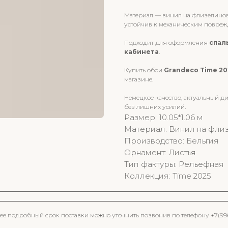
Материал — винил на флизелиновой
устойчив к механическим поврежд
Подходит для оформления
спал
кабинета
.
Купить обои
Grandeco Time 2
магазине.
Немецкое качество, актуальный д
без лишних усилий.
Размер: 10.05*1.06 м
Материал: Винил на фли
Производство: Бельгия
Орнамент: Листья
Тип фактуры: Рельефная
Коллекция: Time 2025
олее подробный срок поставки можно уточнить позвонив по телефону +7(9