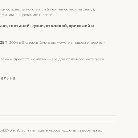
 основе: легко клеится (клей наносится на стену),
ениям, выцветанию и влаге.
ьни, гостиной, кухни, столовой, прихожей и
025
TI 2004 в Екатеринбурге вы можете в нашем интернет-
изайн и простота монтажа — всё для стильного интерьера
зелине
96)130-04-40, или написав в любой удобный мессенджер