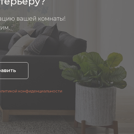
нтерьеру?
ацию вашей комнаты!
им.
равить
олитикой конфиденциальности